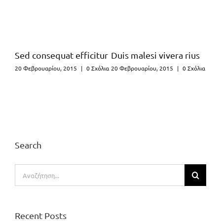
si vivera rius
Sed ut perspiciatis
Maecenas nisl u
ίου, 2015
|
0 Σχόλια
21 Μαΐου, 2015
|
0 Σχόλια
20 Φεβρουαρίου, 2015
Search
Αναζήτηση
για:
Recent Posts