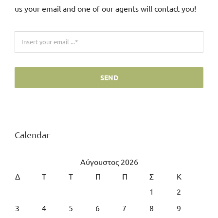
us your email and one of our agents will contact you!
SEND
Calendar
Αύγουστος 2026
Δ
Τ
Τ
Π
Π
Σ
Κ
1
2
3
4
5
6
7
8
9