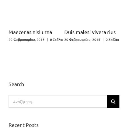
Maecenas nisl urna
Duis malesi vivera rius
Ne
20 Φεβρουαρίου, 2015
|
0 Σχόλια
20 Φεβρουαρίου, 2015
|
0 Σχόλια
21 Μ
Search
Αναζήτηση
για:
Recent Posts