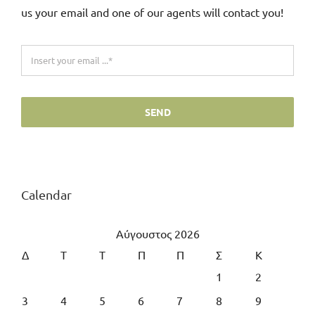
us your email and one of our agents will contact you!
SEND
Calendar
Αύγουστος 2026
Δ
Τ
Τ
Π
Π
Σ
Κ
1
2
3
4
5
6
7
8
9